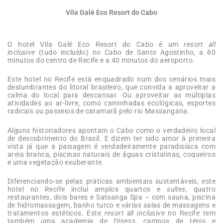
Vila Galé Eco Resort do Cabo
O hotel Vila Galé Eco Resort do Cabo é um
resort all
inclusive
(tudo incluído) no Cabo de Santo Agostinho, a 60
minutos do centro de Recife e a 40 minutos do aeroporto.
Este hotel no Recife está enquadrado num dos cenários mais
deslumbrantes do litoral brasileiro, que convida a aproveitar a
calma do local para descansar. Ou aproveitar as múltiplas
atividades ao ar-livre, como caminhadas ecológicas, esportes
radicais ou passeios de catamarã pelo rio Massangana.
Alguns historiadores apontam o Cabo como o verdadeiro local
de descobrimento do Brasil. E dizem ter sido amor à primeira
vista já que a paisagem é verdadeiramente paradisíaca com
areia branca, piscinas naturais de águas cristalinas, coqueiros
e uma vegetação exuberante.
Diferenciando-se pelas práticas ambientais sustentáveis, este
hotel no Recife inclui amplos quartos e
suítes
, quatro
restaurantes, dois bares e Satsanga Spa – com sauna, piscina
de hidromassagem, banho turco e várias salas de massagens e
tratamentos estéticos. Este
resort
all inclusive
no Recife tem
também uma academia de
fitness
, campos de ténis e