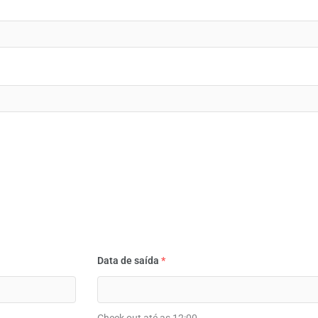
Data de saída
*
Check out até as 12:00