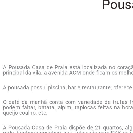
Pous
A Pousada Casa de Praia está localizada no coraçã
principal da vila, a avenida ACM onde ficam os melh
A pousada possui piscina, bar e restaurante, ofere
O café da manhã conta com variedade de frutas fre
podem faltar, batata, aipim, tapiocas feitas na hor
queijo coalho, etc.
A Pousada Casa de Praia dispõe de 21 quartos, a
rede, banheiro privativo, wifi, televisão com SKY, ar