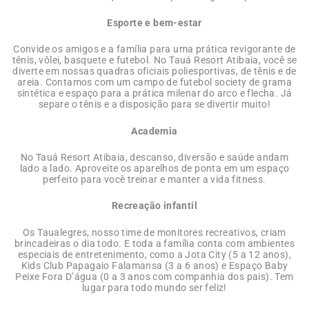
Esporte e bem-estar
Convide os amigos e a família para uma prática revigorante de
tênis, vôlei, basquete e futebol. No Tauá Resort Atibaia, você se
diverte em nossas quadras oficiais poliesportivas, de tênis e de
areia. Contamos com um campo de futebol society de grama
sintética e espaço para a prática milenar do arco e flecha. Já
separe o tênis e a disposição para se divertir muito!
Academia
No Tauá Resort Atibaia, descanso, diversão e saúde andam
lado a lado. Aproveite os aparelhos de ponta em um espaço
perfeito para você treinar e manter a vida fitness.
Recreação infantil
Os Taualegres, nosso time de monitores recreativos, criam
brincadeiras o dia todo. E toda a família conta com ambientes
especiais de entretenimento, como a Jota City (5 a 12 anos),
Kids Club Papagaio Falamansa (3 a 6 anos) e Espaço Baby
Peixe Fora D’água (0 a 3 anos com companhia dos pais). Tem
lugar para todo mundo ser feliz!